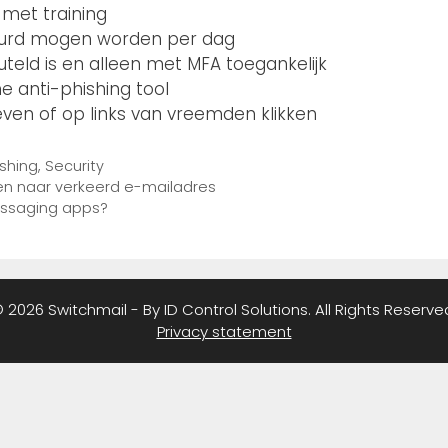
 met training
tuurd mogen worden per dag
euteld is en alleen met MFA toegankelijk
e anti-phishing tool
ven of op links van vreemden klikken
ishing
,
Security
n naar verkeerd e-mailadres
essaging apps?
 2026 Switchmail - By ID Control Solutions. All Rights Reserve
Privacy statement