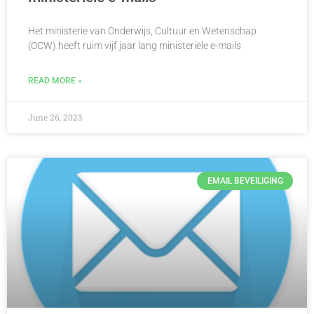
Het ministerie van Onderwijs, Cultuur en Wetenschap
(OCW) heeft ruim vijf jaar lang ministeriële e-mails
READ MORE »
June 26, 2023
EMAIL BEVEILIGING